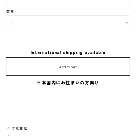
- 火または温度の高いものに近づけると変質･変形する恐れがありま
数量
す｡
- 温度･湿度の低い所に保存して下さい｡
- 摩擦･水による多少の脱色や､色落ち､または移染する場合があります
ので､ご注意下さい｡
- 洗濯は中性洗剤を使用し､弱く手洗いして下さい｡液温は30度くらい
International shipping available
が適当です｡塩素系漂白剤は使用しないでください｡
- 洗濯後は濡れたままで放置せず形を整えてから陰干しにして乾かし
Add to cart
て下さい｡
日本国内にお住まいの方向け
- 洗濯後､皺や縮みの可能性がございます｡予めご了承下さい｡
- タンブラー乾燥､アイロンがけはお避け下さい｡
- 本品は海外製品のため､多少のゆがみ等､つくりの粗い部分がある場
合がございます｡
- 本品は縫製製品の為､表記サイズより多少の誤差が生じる場合があり
ます｡尚､表記サイズは外寸を表しています｡
注意事項