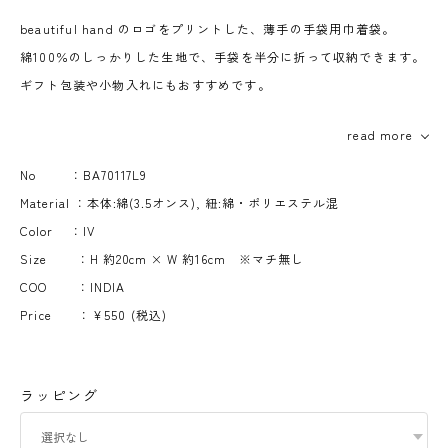
beautiful hand のロゴをプリントした、薄手の手袋用巾着袋。
綿100％のしっかりした生地で、手袋を半分に折って収納できます。
ギフト包装や小物入れにもおすすめです。
beautiful hand シリーズの手袋専用サイズです。
read more
その他対応していない商品もございます。予めご了承くださいませ。
No ：BA70117L9
Material ：本体:綿(3.5オンス), 紐:綿・ポリエステル混
・薄手の生地のため全体に少し透け感があります。
Color ：IV
・PP袋に入った状態でお届けします。
Size ：H 約20cm × W 約16cm ※マチ無し
・オリジナルロゴ入り巾着袋のみの販売となりますので、ラッピング
COO ：INDIA
サービスは行っておりません。
Price ：¥550 (税込)
・画像内にある、グレージュの手袋はイメージです。付属品ではござ
いません。
ラッピング
取り扱いについて
- 本来の用途以外でのご使用はおやめ下さい｡