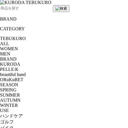
BRAND
CATEGORY
TEBUKURO
ALL
WOMEN
MEN
BRAND
KURODA
PELLE:K
beautiful hand
ORuKuBET
SEASON
SPRING
SUMMER
AUTUMN
WINTER
USE
ハンドケア
ゴルフ
バイク