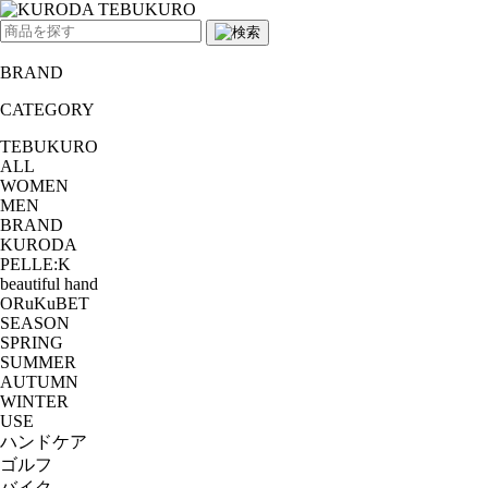
BRAND
CATEGORY
TEBUKURO
ALL
WOMEN
MEN
BRAND
KURODA
PELLE:K
beautiful hand
ORuKuBET
SEASON
SPRING
SUMMER
AUTUMN
WINTER
USE
ハンドケア
ゴルフ
バイク