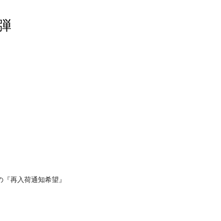
1弾
の『再入荷通知希望』