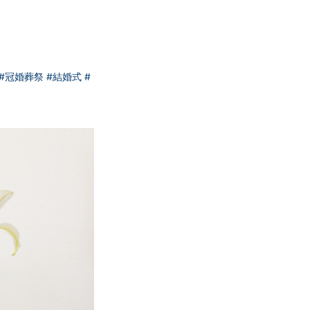
#冠婚葬祭
#結婚式
#