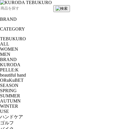
BRAND
CATEGORY
TEBUKURO
ALL
WOMEN
MEN
BRAND
KURODA
PELLE:K
beautiful hand
ORuKuBET
SEASON
SPRING
SUMMER
AUTUMN
WINTER
USE
ハンドケア
ゴルフ
バイク