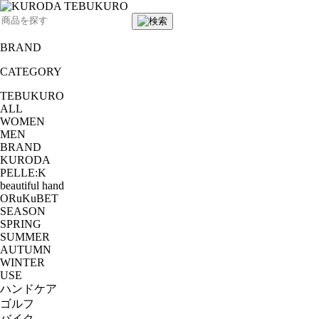
BRAND
CATEGORY
TEBUKURO
ALL
WOMEN
MEN
BRAND
KURODA
PELLE:K
beautiful hand
ORuKuBET
SEASON
SPRING
SUMMER
AUTUMN
WINTER
USE
ハンドケア
ゴルフ
バイク