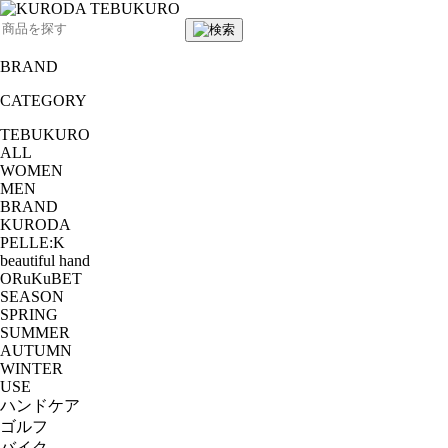
BRAND
CATEGORY
TEBUKURO
ALL
WOMEN
MEN
BRAND
KURODA
PELLE:K
beautiful hand
ORuKuBET
SEASON
SPRING
SUMMER
AUTUMN
WINTER
USE
ハンドケア
ゴルフ
バイク